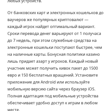
любых устройств.
От банковских карт и электронных кошельков до
ваучеров же популярных криптовалют —
каждый игрок найдет оптимальный вариант.
Сроки перевода денег варьируют от 1 получаса
до 7 недель, при этом служебные средства на
электронные кошельки поступают быстрее, чем
на наличные карты. Бонусная политики казино
лишь придает азарт у игроков. Каждый новый
участник может получить кивок пакет до 1500
евро и 150 бесплатных вращений. Установите
приложение для Android или используйте
мобильную версию сайта через браузер iOS.
Полная адаптация под мобильные устройства
обеспечивает удобно доступ к играм в любом
месте.