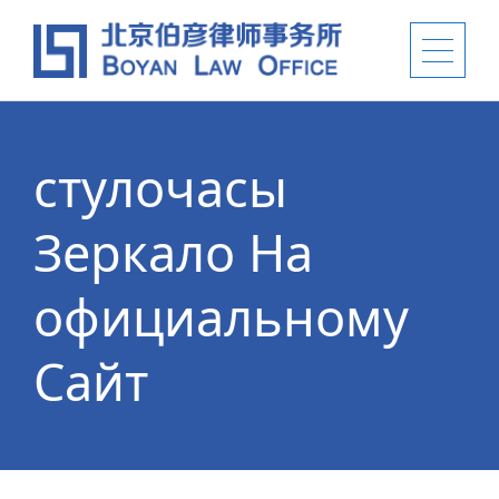
стулочасы
Зеркало На
официальному
Сайт