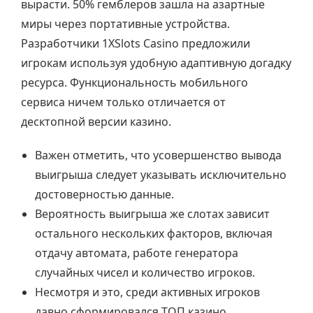
вырасти. 50% гемблеров зашла на азартные
миры через портативные устройства.
Разработчики 1XSlots Casino предложили
игрокам используя удобную адаптивную догадку
ресурса. Функциональность мобильного
сервиса ничем только отличается от
десктопной версии казино.
Важен отметить, что усовершенство вывода
выигрыша следует указывать исключительно
достоверностью данные.
Вероятность выигрыша же слотах зависит
остального нескольких факторов, включая
отдачу автомата, работе генератора
случайных чисел и количество игроков.
Несмотря и это, среди активных игроков
давно сформировался ТОП казино.