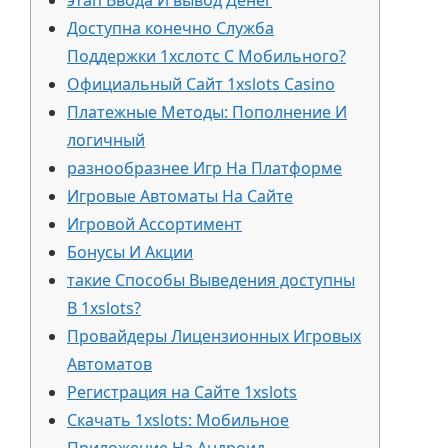
этап Ввода И вывод Денег
Доступна конечно Служба
Поддержки 1хслотс С Мобильного?
Официальный Сайт 1xslots Casino
Платежные Методы: Пополнение И
логичный
разнообразнее Игр На Платформе
Игровые Автоматы На Сайте
Игровой Ассортимент
Бонусы И Акции
такие Способы Выведения доступны
В 1xslots?
Провайдеры Лицензионных Игровых
Автоматов
Регистрация на Сайте 1xslots
Скачать 1xslots: Мобильное