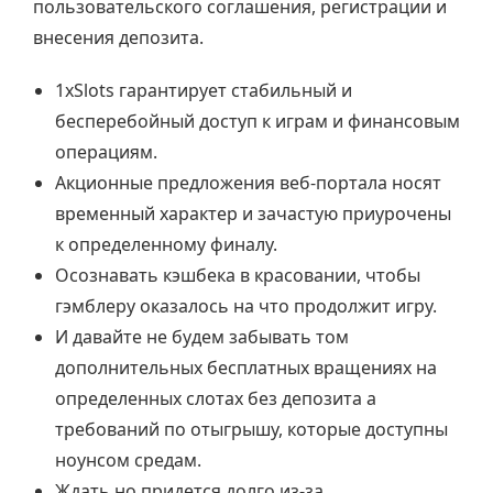
пользовательского соглашения, регистрации и
внесения депозита.
1xSlots гарантирует стабильный и
бесперебойный доступ к играм и финансовым
операциям.
Акционные предложения веб-портала носят
временный характер и зачастую приурочены
к определенному финалу.
Осознавать кэшбека в красовании, чтобы
гэмблеру оказалось на что продолжит игру.
И давайте не будем забывать том
дополнительных бесплатных вращениях на
определенных слотах без депозита а
требований по отыгрышу, которые доступны
ноунсом средам.
Ждать но придется долго из-за