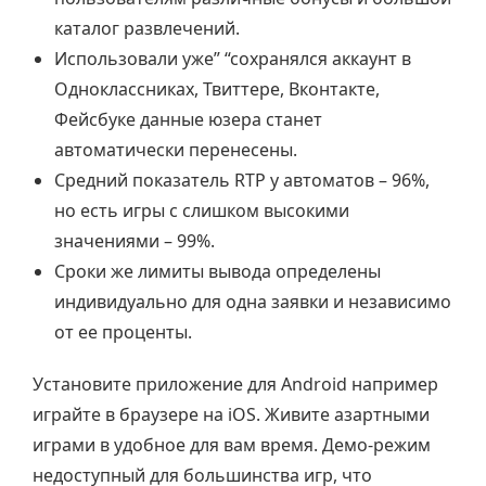
каталог развлечений.
Использовали уже” “сохранялся аккаунт в
Одноклассниках, Твиттере, Вконтакте,
Фейсбуке данные юзера станет
автоматически перенесены.
Средний показатель RTP у автоматов – 96%,
но есть игры с слишком высокими
значениями – 99%.
Сроки же лимиты вывода определены
индивидуально для одна заявки и независимо
от ее проценты.
Установите приложение для Android например
играйте в браузере на iOS. Живите азартными
играми в удобное для вам время. Демо-режим
недоступный для большинства игр, что