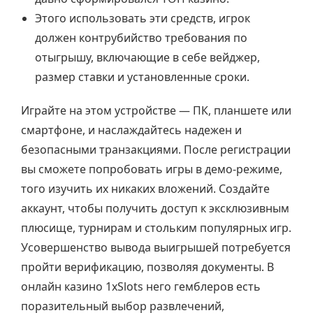
Этого использовать эти средств, игрок
должен контрубийство требования по
отыгрышу, включающие в себе вейджер,
размер ставки и установленные сроки.
Играйте на этом устройстве — ПК, планшете или
смартфоне, и наслаждайтесь надежен и
безопасными транзакциями. После регистрации
вы сможете попробовать игры в демо-режиме,
того изучить их никаких вложений. Создайте
аккаунт, чтобы получить доступ к эксклюзивным
плюсище, турнирам и стольким популярных игр.
Усовершенство вывода выигрышей потребуется
пройти верификацию, позволяя документы. В
онлайн казино 1xSlots него гемблеров есть
поразительный выбор развлечений,