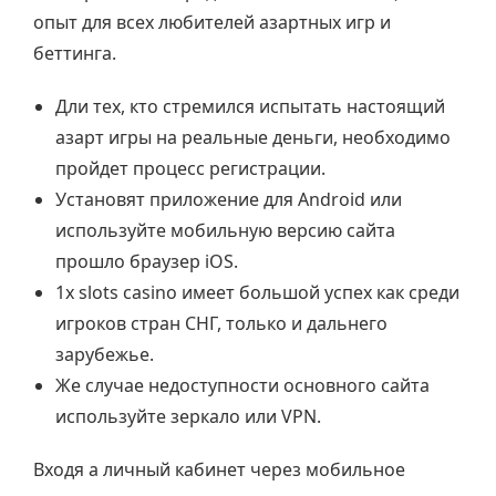
опыт для всех любителей азартных игр и
беттинга.
Дли тех, кто стремился испытать настоящий
азарт игры на реальные деньги, необходимо
пройдет процесс регистрации.
Установят приложение для Android или
используйте мобильную версию сайта
прошло браузер iOS.
1x slots casino имеет большой успех как среди
игроков стран СНГ, только и дальнего
зарубежье.
Же случае недоступности основного сайта
используйте зеркало или VPN.
Входя а личный кабинет через мобильное