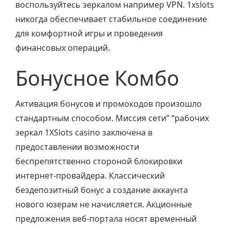
воспользуйтесь зеркалом например VPN. 1xslots
никогда обеспечивает стабильное соединение
для комфортной игры и проведения
финансовых операций.
Бонусное Комбо
Активация бонусов и промокодов произошло
стандартным способом. Миссия сети” “рабочих
зеркал 1XSlots casino заключена в
предоставлении возможности
беспрепятственно стороной блокировки
интернет-провайдера. Классический
бездепозитный бонус а создание аккаунта
нового юзерам не начисляется. Акционные
предложения веб-портала носят временный