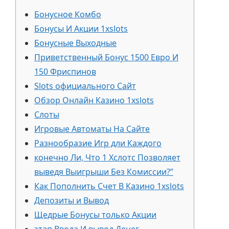
Бонусное Комбо
Бонусы И Акции 1xslots
Бонусные Выходные
Приветственный Бонус 1500 Евро И
150 Фриспинов
Slots официального Сайт
Обзор Онлайн Казино 1xslots
Слоты
Игровые Автоматы На Сайте
Разнообразие Игр дли Каждого
конечно Ли, Что 1 Хслотс Позволяет
выведя Выигрыши Без Комиссии?”
Как Пополнить Счет В Казино 1xslots
Депозиты и Вывод
Щедрые Бонусы только Акции