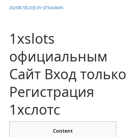
2025年7月23日
BY
SITEADMIN
1xslots
официальным
Сайт Вход только
Регистрация
1хслотс
Content