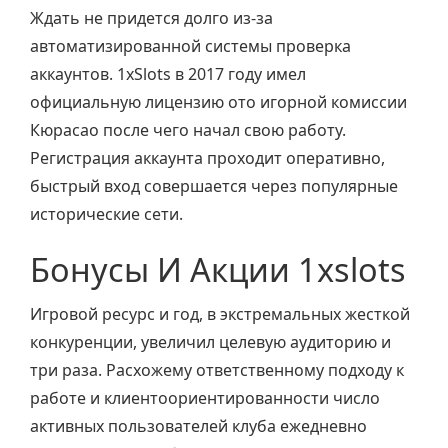
Ждать не придется долго из-за
автоматизированной системы проверка
аккаунтов. 1xSlots в 2017 году имел
официальную лицензию ото игорной комиссии
Кюрасао после чего начал свою работу.
Регистрация аккаунта проходит оперативно,
быстрый вход совершается через популярные
исторические сети.
Бонусы И Акции 1xslots
Игровой ресурс и год, в экстремальных жесткой
конкуренции, увеличил целевую аудиторию и
три раза. Расхожему ответственному подходу к
работе и клиентоориентированности число
активных пользователей клуба ежедневно