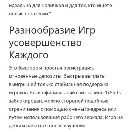
идеально для новичков и ддя тех, кто ищете
новые стратегии.”
Разнообразие Игр
усовершенство
Каждого
Это быстрое и простая регистрация,
мгновенные депозиты, быстрые выплаты
выигрышей только стабильная поддержка
игроков. Если официальный сайт казино 1xSlots
заблокирован, можно стороной подобные
ограничения с помощью смены ip-адреса или
путем использования рабочего зеркала. Игра на
деньги начаться после изучения