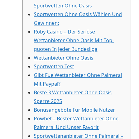
Sportwetten Ohne Oasis
Sportwetten Ohne Oasis Wählen Und
Gewinnen:
Roby Casino – Der Seriöse
Wettanbieter Ohne Oasis Mit Top-
quoten In Jeder Bundesliga
Wettanbieter Ohne Oasis
Sportwetten Test
Gibt Fue Wettanbieter Ohne Palmeral
Mit Paypal?
Beste 3 Wettanbieter Ohne Oasis
Sperre 2025
Bonusangebote Für Mobile Nutzer
Powbet – Bester Wettanbieter Ohne
Palmeral Und Unser Favorit
Sportwettenanbieter Ohne Palmeral –