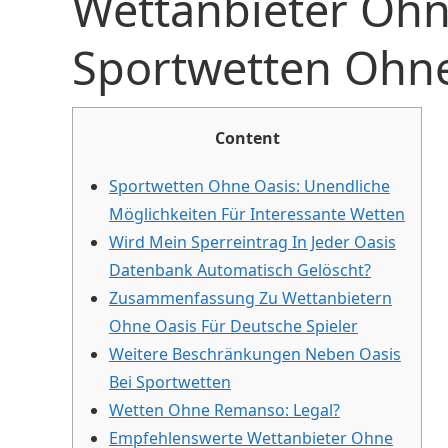
Wettanbieter Ohn
Sportwetten Ohne
Content
Sportwetten Ohne Oasis: Unendliche
Möglichkeiten Für Interessante Wetten
Wird Mein Sperreintrag In Jeder Oasis
Datenbank Automatisch Gelöscht?
Zusammenfassung Zu Wettanbietern
Ohne Oasis Für Deutsche Spieler
Weitere Beschränkungen Neben Oasis
Bei Sportwetten
Wetten Ohne Remanso: Legal?
Empfehlenswerte Wettanbieter Ohne