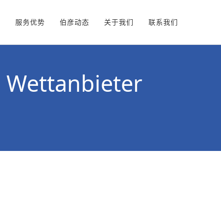
域
服务优势
伯彦动态
关于我们
联系我们
 Wettanbieter