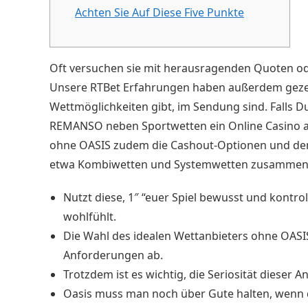
Achten Sie Auf Diese Five Punkte
Oft versuchen sie mit herausragenden Quoten 
Unsere RTBet Erfahrungen haben außerdem gezeigt
Wettmöglichkeiten gibt, im Sendung sind. Falls Du
REMANSO neben Sportwetten ein Online Casino an
ohne OASIS zudem die Cashout-Optionen und den 
etwa Kombiwetten und Systemwetten zusammens
Nutzt diese, 1″ “euer Spiel bewusst und kontrol
wohlfühlt.
Die Wahl des idealen Wettanbieters ohne OASIS
Anforderungen ab.
Trotzdem ist es wichtig, die Seriosität dieser A
Oasis muss man noch über Gute halten, wenn d