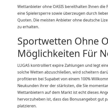
Wettanbieter ohne OASIS bereithalten Ihnen die Pr
eine Spielersperre sowie überzeugen durch lieber 
Quoten. Die meisten Anbieter ohne deutsche Lizen
zu erhalten.
Sportwetten Ohne O
Möglichkeiten Für N
LUGAS kontrolliert expire Zahlungen und legt ein
solche Wetten abzuschließen, wird scheitern da
profitieren bei Supabet von einem 100% Willkomm
Neukunden ihrer der stärksten, die Sie momenta
Wettanbietern auf dem Markt ist echt dieses Ang
hervorzuheben ist, dass das Bonusangebot gut p
platzieren.