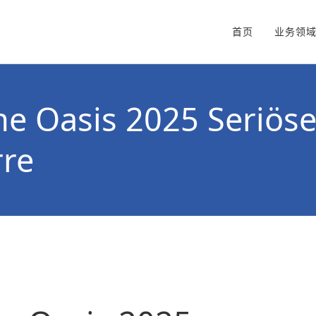
首页
业务领
ne Oasis 2025 Seriöse
rre