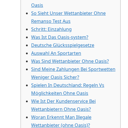
Oasis
So Sieht Unser Wettanbieter Ohne
Remanso Test Aus
Schritt: Einzahlung
Was Ist Das Oasis-system?
Deutsche Glücksspielgesetze
Auswahl An Sportarten
Was Sind Wettanbieter Ohne Oasis?
Sind Meine Zahlungen Bei Sportwetten
Weniger Oasis Sicher?
Spielen In Deutschland: Regeln Vs
Möglichkeiten Ohne Oasis
Wie Ist Der Kundenservice Bei
Wettanbietern Ohne Oasis?
Woran Erkennt Man Illegale
Wettanbieter (ohne Oasis)?