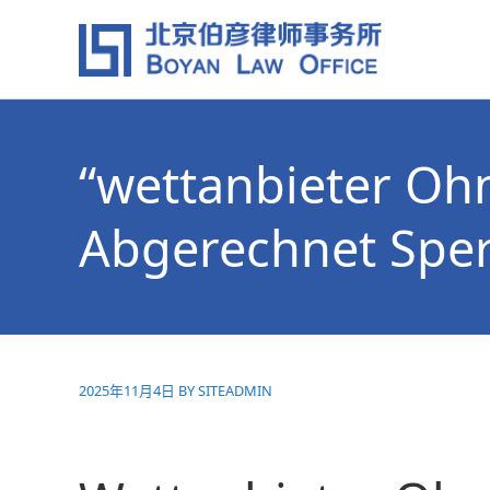
“wettanbieter Oh
Abgerechnet Spe
2025年11月4日
BY
SITEADMIN