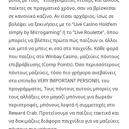
μιλάς με τους” “επαγγελματίες ντίλερς και άλλους
παίκτες σε πραγματικό χρόνο, σαν να βρίσκεσαι
σε κανονικό καζίνο. Αν είσαι αρχάριος, ίσως σε
βολέψει να ξεκινήσεις με το “Live Casino Hold’em
simply by Microgaming” ή το “Live Roulette”, όπου
μπορείς να βλέπεις πρώτα πώς παίζουν οι άλλοι
και μετά να μπεις κι εσύ στο παιχνίδι. Κάθε φορά
που παίζεις στο Winbay Casino, μαζεύεις πόντους
επιβράβευσης (Comp Points). Όσο περισσότερους
πόντους μαζεύεις, τόσο πιο γρήγορα ανεβαίνεις
στα επίπεδα VERY IMPORTANT PERSONEL του
προγράμματος. Τους πόντους αυτούς μπορείς να
τους αλλάξεις στο μαγαζί μπόνους για δωρεάν
περιστροφές, μπόνους λεφτά ή συμμετοχές στο
Reward Crab. Προτείνουμε να παίζεις τακτικά και
να δοκιμάζεις διάφορα παιχνίδια για να μαζεύεις