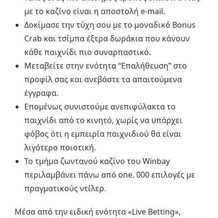
με το καζίνο είναι η αποστολή e-mail.
Δοκίμασε την τύχη σου με το μοναδικό Bonus
Crab και τσίμπα έξτρα δωράκια που κάνουν
κάθε παιχνίδι πιο συναρπαστικό.
Μεταβείτε στην ενότητα “Επαλήθευση” στο
προφίλ σας και ανεβάστε τα απαιτούμενα
έγγραφα.
Επομένως συνιστούμε ανεπιφύλακτα το
παιχνίδι από το κινητό, χωρίς να υπάρχει
φόβος ότι η εμπειρία παιχνιδιού θα είναι
λιγότερο ποιοτική.
Το τμήμα ζωντανού καζίνο του Winbay
περιλαμβάνει πάνω από one. 000 επιλογές με
πραγματικούς ντίλερ.
Μέσα από την ειδική ενότητα «Live Betting»,