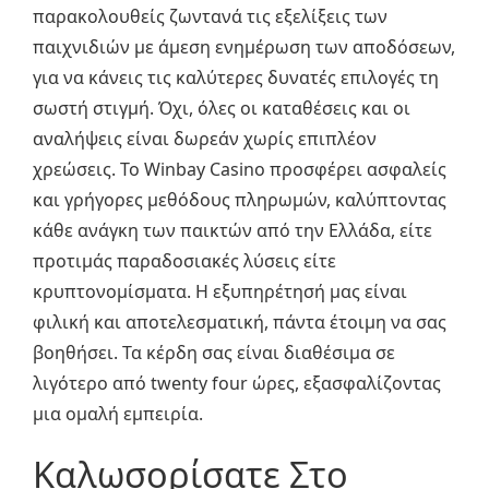
παρακολουθείς ζωντανά τις εξελίξεις των
παιχνιδιών με άμεση ενημέρωση των αποδόσεων,
για να κάνεις τις καλύτερες δυνατές επιλογές τη
σωστή στιγμή. Όχι, όλες οι καταθέσεις και οι
αναλήψεις είναι δωρεάν χωρίς επιπλέον
χρεώσεις. Το Winbay Casino προσφέρει ασφαλείς
και γρήγορες μεθόδους πληρωμών, καλύπτοντας
κάθε ανάγκη των παικτών από την Ελλάδα, είτε
προτιμάς παραδοσιακές λύσεις είτε
κρυπτονομίσματα. Η εξυπηρέτησή μας είναι
φιλική και αποτελεσματική, πάντα έτοιμη να σας
βοηθήσει. Τα κέρδη σας είναι διαθέσιμα σε
λιγότερο από twenty four ώρες, εξασφαλίζοντας
μια ομαλή εμπειρία.
Καλωσορίσατε Στο