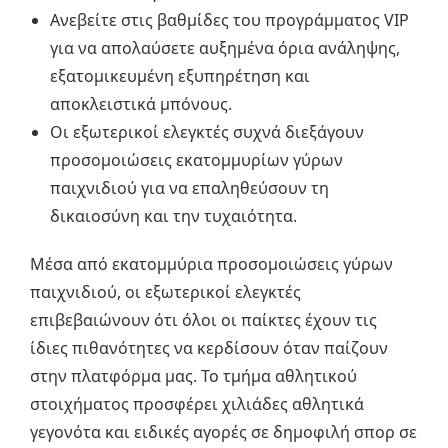
Ανεβείτε στις βαθμίδες του προγράμματος VIP
για να απολαύσετε αυξημένα όρια ανάληψης,
εξατομικευμένη εξυπηρέτηση και
αποκλειστικά μπόνους.
Οι εξωτερικοί ελεγκτές συχνά διεξάγουν
προσομοιώσεις εκατομμυρίων γύρων
παιχνιδιού για να επαληθεύσουν τη
δικαιοσύνη και την τυχαιότητα.
Μέσα από εκατομμύρια προσομοιώσεις γύρων
παιχνιδιού, οι εξωτερικοί ελεγκτές
επιβεβαιώνουν ότι όλοι οι παίκτες έχουν τις
ίδιες πιθανότητες να κερδίσουν όταν παίζουν
στην πλατφόρμα μας. Το τμήμα αθλητικού
στοιχήματος προσφέρει χιλιάδες αθλητικά
γεγονότα και ειδικές αγορές σε δημοφιλή σπορ σε