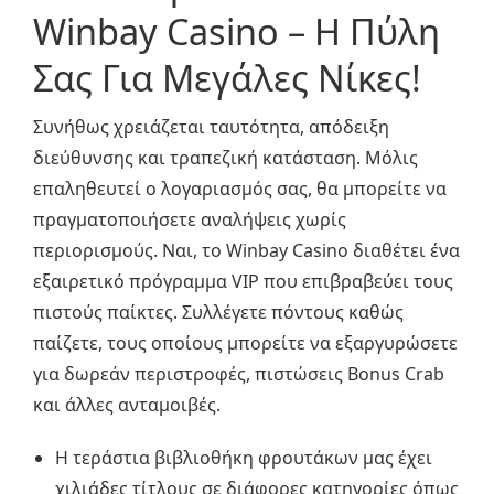
Winbay Casino – Η Πύλη
Σας Για Μεγάλες Νίκες!
Συνήθως χρειάζεται ταυτότητα, απόδειξη
διεύθυνσης και τραπεζική κατάσταση. Μόλις
επαληθευτεί ο λογαριασμός σας, θα μπορείτε να
πραγματοποιήσετε αναλήψεις χωρίς
περιορισμούς. Ναι, το Winbay Casino διαθέτει ένα
εξαιρετικό πρόγραμμα VIP που επιβραβεύει τους
πιστούς παίκτες. Συλλέγετε πόντους καθώς
παίζετε, τους οποίους μπορείτε να εξαργυρώσετε
για δωρεάν περιστροφές, πιστώσεις Bonus Crab
και άλλες ανταμοιβές.
Η τεράστια βιβλιοθήκη φρουτάκων μας έχει
χιλιάδες τίτλους σε διάφορες κατηγορίες όπως