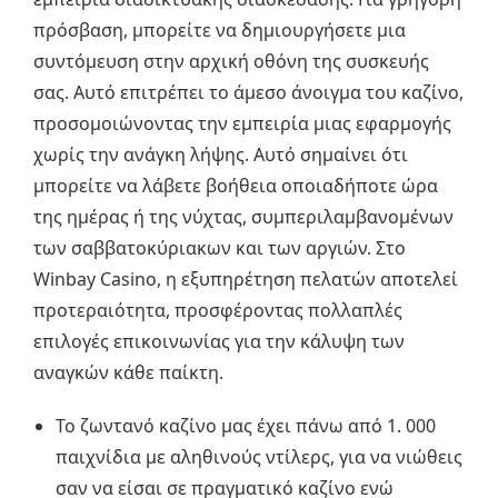
πρόσβαση, μπορείτε να δημιουργήσετε μια
συντόμευση στην αρχική οθόνη της συσκευής
σας. Αυτό επιτρέπει το άμεσο άνοιγμα του καζίνο,
προσομοιώνοντας την εμπειρία μιας εφαρμογής
χωρίς την ανάγκη λήψης. Αυτό σημαίνει ότι
μπορείτε να λάβετε βοήθεια οποιαδήποτε ώρα
της ημέρας ή της νύχτας, συμπεριλαμβανομένων
των σαββατοκύριακων και των αργιών. Στο
Winbay Casino, η εξυπηρέτηση πελατών αποτελεί
προτεραιότητα, προσφέροντας πολλαπλές
επιλογές επικοινωνίας για την κάλυψη των
αναγκών κάθε παίκτη.
Το ζωντανό καζίνο μας έχει πάνω από 1. 000
παιχνίδια με αληθινούς ντίλερς, για να νιώθεις
σαν να είσαι σε πραγματικό καζίνο ενώ