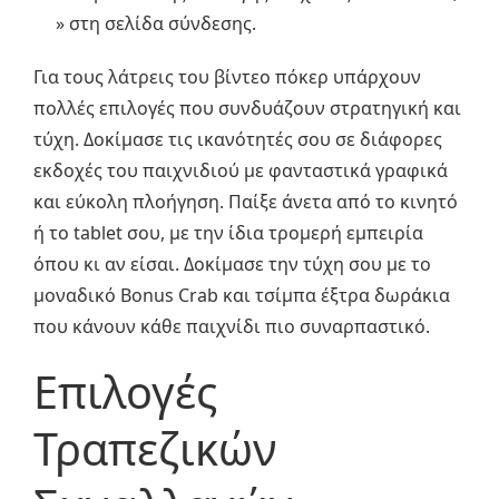
» στη σελίδα σύνδεσης.
Για τους λάτρεις του βίντεο πόκερ υπάρχουν
πολλές επιλογές που συνδυάζουν στρατηγική και
τύχη. Δοκίμασε τις ικανότητές σου σε διάφορες
εκδοχές του παιχνιδιού με φανταστικά γραφικά
και εύκολη πλοήγηση. Παίξε άνετα από το κινητό
ή το tablet σου, με την ίδια τρομερή εμπειρία
όπου κι αν είσαι. Δοκίμασε την τύχη σου με το
μοναδικό Bonus Crab και τσίμπα έξτρα δωράκια
που κάνουν κάθε παιχνίδι πιο συναρπαστικό.
Επιλογές
Τραπεζικών