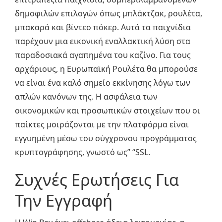
δημοφιλών επιλογών όπως μπλάκτζακ, ρουλέτα,
μπακαρά και βίντεο πόκερ. Αυτά τα παιχνίδια
παρέχουν μια εικονική εναλλακτική λύση στα
παραδοσιακά αγαπημένα του καζίνο. Για τους
αρχάριους, η Ευρωπαϊκή Ρουλέτα θα μπορούσε
να είναι ένα καλό σημείο εκκίνησης λόγω των
απλών κανόνων της. Η ασφάλεια των
οικονομικών και προσωπικών στοιχείων που οι
παίκτες μοιράζονται με την πλατφόρμα είναι
εγγυημένη μέσω του σύγχρονου προγράμματος
κρυπτογράφησης, γνωστό ως” “SSL.
Συχνές Ερωτήσεις Για
Την Εγγραφή