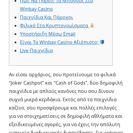
Πώς Να Πάρεις Τα Μπόνους Στο
Winbay Casino
Παιχνίδια Και Πάροχοι
Φιλικό Στα Κρυπτονομίσματα
Υποστήριξη Μέσω Email
Είναι Το Winbay Casino Αξιόπιστο;
Live Παιχνίδια
Αν είσαι αρχάριος, σου προτείνουμε τα φιλικά
“Joker Cashpot” και “Cash of Gods”, δύο δημοφιλή
παιχνίδια με απλούς κανόνες που σου δίνουν
συχνά μικρά κερδάκια. Εκτός από τα παιχνίδια
καζίνο, σου προσφέρουμε και πολλές επιλογές
για να στοιχηματίσεις σε δημοφιλή αθλήματα και
εξειδικευμένες αγορές, για να έχεις την απόλυτη
εμπειρία διαδικτυακής διασκέδασης. Για γρήγορη