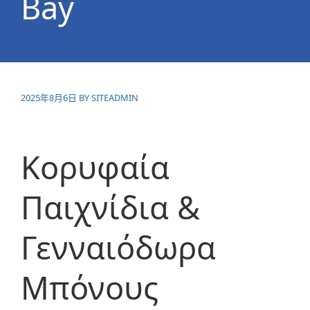
Bay
2025年8月6日
BY
SITEADMIN
Κορυφαία
Παιχνίδια &
Γενναιόδωρα
Μπόνους