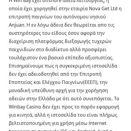
Η Win Bay έχει offshore άδεια λειτουργίας, η
οποία έχει χορηγηθεί στην εταιρία Nova Get Ltd η
επιτροπή παιγνίων του αυτόνομου νησιού
Anjuan. Η εν λόγω άδεια δεν θεωρείται απο τις
αυστηρότερες του είδους όσον αφορά την
διαχείριση πλατφόρμας διεξαγωγής τυχερών
παιχνιδιών στο διαδίκτυο αλλά προσφέρει
τουλάχιστον ένα βασικό επίπεδο αξιοπιστίας.
Επισημαίνουμε πως η συγκεκριμένη ιστοσελίδα
δεν έχει αδειοδοτηθεί από την Επιτροπή
Εποπτείας και Ελέγχου Παιγνίων(ΕΕΕΠ), την
μοναδική υπεύθυνη αρχή για την χορήγηση
αδειών στην Ελλάδα με ότι αυτό συνεπάγεται. Το
Winbay Casino δεν έχει προς το παρόν εφαρμογή
για κινητά, αλλά η ιστοσελίδα του είναι πλήρως
βελτιστοποιημένη για χρήση μέσω internet