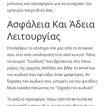
μπόνους και προσφορών για να ενισχύσει την
εμπειρία παιχνιδιού σας.
Ασφάλεια Και Άδεια
Λειτουργίας
Επισκέψου το επίσημο site μας από το browser
σου, είτε από υπολογιστή είτε από κινητό. Πάτα
το κουμπί “Σύνδεση” που βρίσκεται στο πάνω
μέρος της αρχικής σελίδας και βάλε το email και
τον κωδικό που έφτιαξες όταν γράφτηκες. Αν
ξέχασες τον κωδικό σου, μπορείς να τον φτιάξεις
ξανά εύκολα πατώντας το “Ξέχασα τον κωδικό”.
Το καζίνο προσφέρει πάνω από three hundred
επιτραπέζια παιχνίδια, συμπεριλαμβανομένων