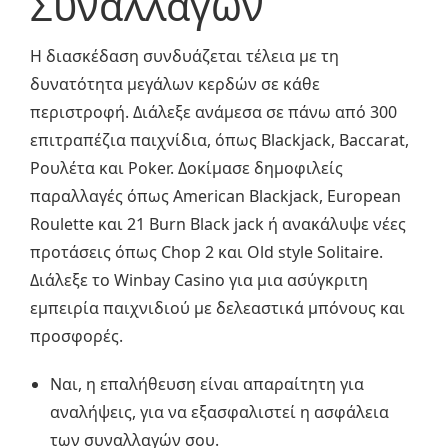
Συναλλαγών
Η διασκέδαση συνδυάζεται τέλεια με τη
δυνατότητα μεγάλων κερδών σε κάθε
περιστροφή. Διάλεξε ανάμεσα σε πάνω από 300
επιτραπέζια παιχνίδια, όπως Blackjack, Baccarat,
Ρουλέτα και Poker. Δοκίμασε δημοφιλείς
παραλλαγές όπως American Blackjack, European
Roulette και 21 Burn Black jack ή ανακάλυψε νέες
προτάσεις όπως Chop 2 και Old style Solitaire.
Διάλεξε το Winbay Casino για μια ασύγκριτη
εμπειρία παιχνιδιού με δελεαστικά μπόνους και
προσφορές.
Ναι, η επαλήθευση είναι απαραίτητη για
αναλήψεις, για να εξασφαλιστεί η ασφάλεια
των συναλλαγών σου.